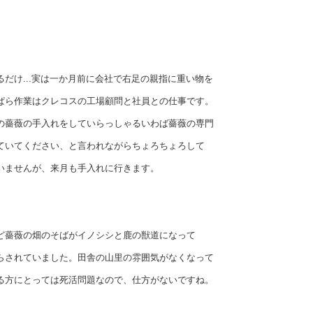
だけ...実は一か月前に会社で右足の親指に重い物を
ぱら作業はクレコスの工場顧問と社員との仕事です。
の薔薇の手入れをしていらっしゃるいわば薔薇の専門
ていてください、と言われながらちょろちょろして
いませんが、来月も手入れに行きます。
ど薔薇の畑のそばがイノシシと鹿の獣道になって
らされていました。田舎の山里の雰囲気がなくなって
る方にとっては死活問題なので、仕方がないですね。