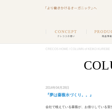
CRECOS HOME
/ COLUMN of KEIKO KUREBE
COL
2014年04月28日
『夢は薔薇水づくり。。』
会社で植えている薔薇が、お借りしている室