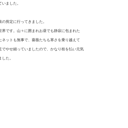
ていました。
枝の剪定に行ってきました。
世界です。山々に囲まれお昼でも静寂に包まれた
たネットも無事で、薔薇たちも寒さを乗り越えて
足でやせ細っていましたので、かなり枝を払い元気
ました。