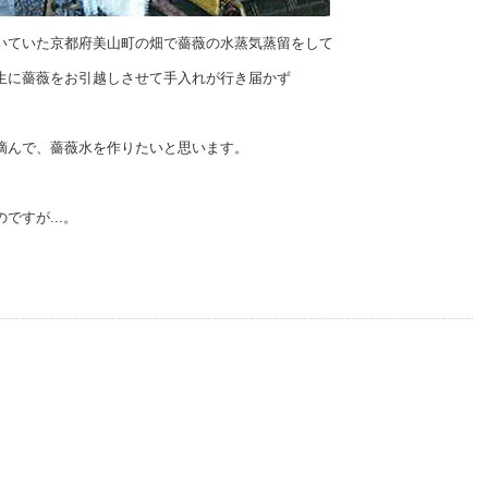
いていた京都府美山町の畑で薔薇の水蒸気蒸留をして
生に薔薇をお引越しさせて手入れが行き届かず
摘んで、薔薇水を作りたいと思います。
すが...。