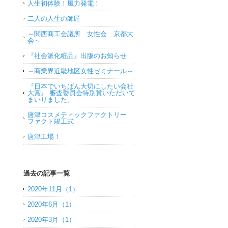
人生初体験！風力発電！
二人の人生の師匠
～関西商工会議所 女性会 京都大
会～
『社会派化粧品』出版のお知らせ
～商業界近畿地区女性ゼミナール～
『日本でいちばん大切にしたい会社
大賞』 審査委員会特別賞いただいて
まいりました。
唐津コスメティックファクトリー
ファクト竣工式
唐津工場！
過去の記事一覧
2020年11月（1）
2020年6月（1）
2020年3月（1）